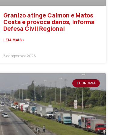
Granizo atinge Calmon e Matos
Costa e provoca danos, informa
Defesa Civil Regional
LEIA MAIS »
6 de agosto de 2026
ECONOMIA