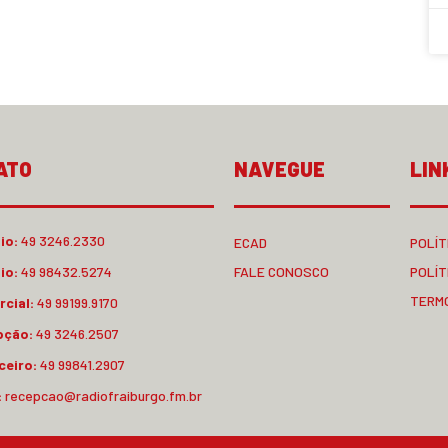
ATO
NAVEGUE
LIN
io:
49 3246.2330
ECAD
POLÍT
io:
49 98432.5274
FALE CONOSCO
POLÍT
TERM
cial:
49 99199.9170
pção:
49 3246.2507
ceiro:
49 99841.2907
:
recepcao@radiofraiburgo.fm.br