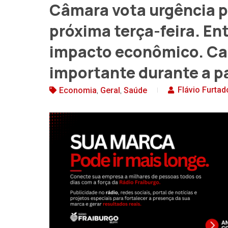
Câmara vota urgência 
próxima terça-feira. E
impacto econômico. Ca
importante durante a 
,
,
Flávio Furtad
Economia
Geral
Saúde