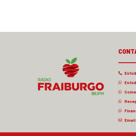
CONT
Estúd
Estúd
Comer
Rece
Finan
Email