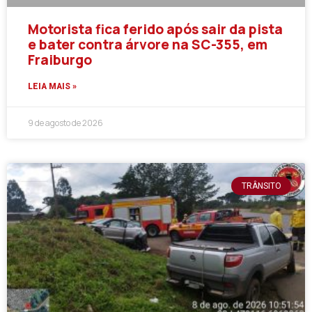
Motorista fica ferido após sair da pista
e bater contra árvore na SC-355, em
Fraiburgo
LEIA MAIS »
9 de agosto de 2026
TRÂNSITO