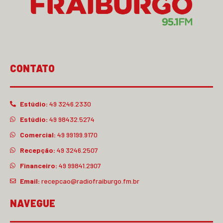
CONTATO
Estúdio:
49 3246.2330
Estúdio:
49 98432.5274
Comercial:
49 99199.9170
Recepção:
49 3246.2507
Financeiro:
49 99841.2907
Email:
recepcao@radiofraiburgo.fm.br
NAVEGUE