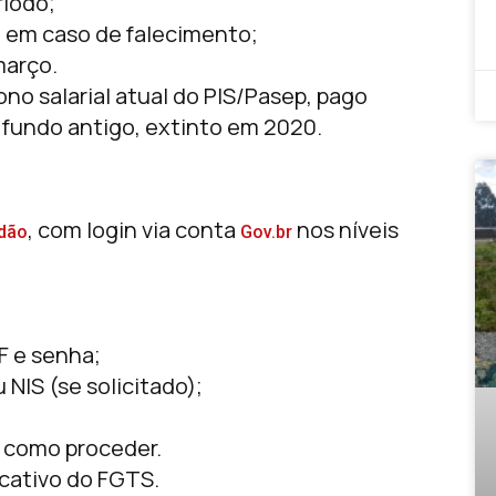
ríodo;
 em caso de falecimento;
março.
no salarial atual do PIS/Pasep, pago
fundo antigo, extinto em 2020.
, com login via conta
nos níveis
adão
Gov.br
F e senha;
NIS (se solicitado);
e como proceder.
icativo do FGTS.