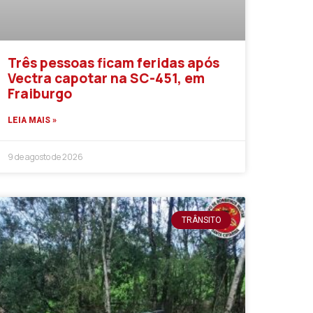
Três pessoas ficam feridas após
Vectra capotar na SC-451, em
Fraiburgo
LEIA MAIS »
9 de agosto de 2026
TRÂNSITO