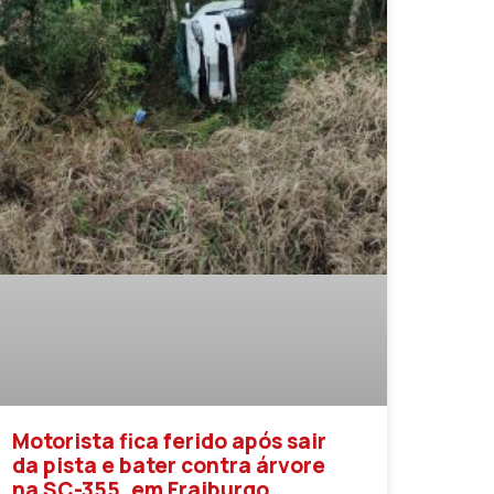
Motorista fica ferido após sair
da pista e bater contra árvore
na SC-355, em Fraiburgo