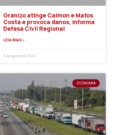
Granizo atinge Calmon e Matos
Costa e provoca danos, informa
Defesa Civil Regional
LEIA MAIS »
6 de agosto de 2026
ECONOMIA