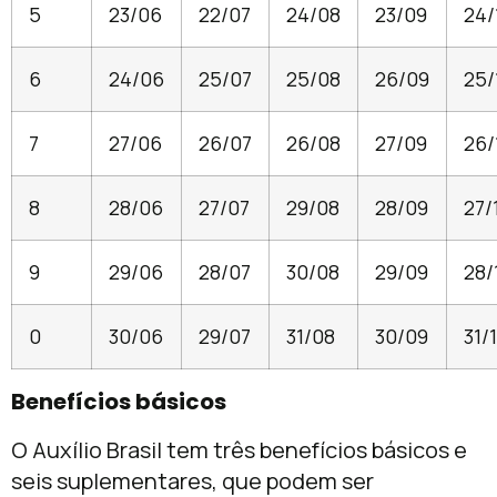
5
23/06
22/07
24/08
23/09
24/
6
24/06
25/07
25/08
26/09
25/
7
27/06
26/07
26/08
27/09
26/
8
28/06
27/07
29/08
28/09
27/
9
29/06
28/07
30/08
29/09
28/
0
30/06
29/07
31/08
30/09
31/
Benefícios básicos
O Auxílio Brasil tem três benefícios básicos e
seis suplementares, que podem ser