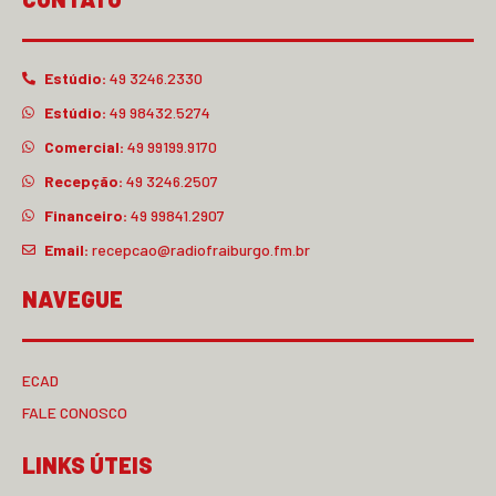
Estúdio:
49 3246.2330
Estúdio:
49 98432.5274
Comercial:
49 99199.9170
Recepção:
49 3246.2507
Financeiro:
49 99841.2907
Email:
recepcao@radiofraiburgo.fm.br
NAVEGUE
ECAD
FALE CONOSCO
LINKS ÚTEIS