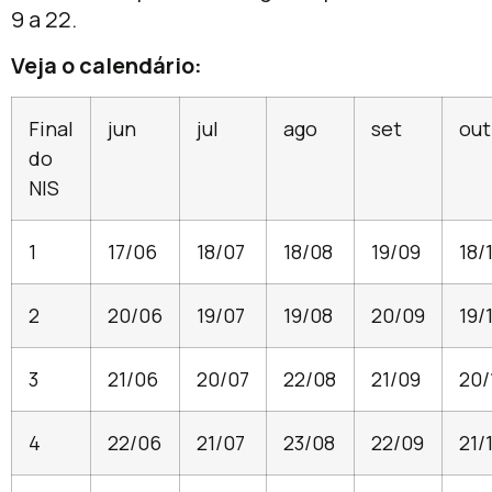
9 a 22.
Veja o calendário:
Final
jun
jul
ago
set
out
do
NIS
1
17/06
18/07
18/08
19/09
18/
2
20/06
19/07
19/08
20/09
19/
3
21/06
20/07
22/08
21/09
20/
4
22/06
21/07
23/08
22/09
21/