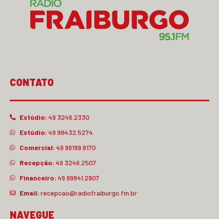
CONTATO
Estúdio:
49 3246.2330
Estúdio:
49 98432.5274
Comercial:
49 99199.9170
Recepção:
49 3246.2507
Financeiro:
49 99841.2907
Email:
recepcao@radiofraiburgo.fm.br
NAVEGUE