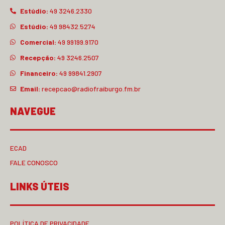
Estúdio:
49 3246.2330
Estúdio:
49 98432.5274
Comercial:
49 99199.9170
Recepção:
49 3246.2507
Financeiro:
49 99841.2907
Email:
recepcao@radiofraiburgo.fm.br
NAVEGUE
ECAD
FALE CONOSCO
LINKS ÚTEIS
POLÍTICA DE PRIVACIDADE