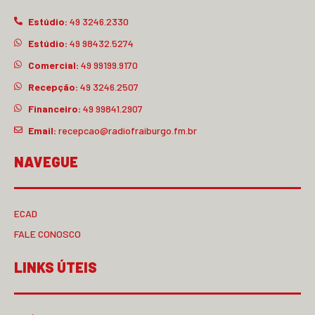
Estúdio:
49 3246.2330
Estúdio:
49 98432.5274
Comercial:
49 99199.9170
Recepção:
49 3246.2507
Financeiro:
49 99841.2907
Email:
recepcao@radiofraiburgo.fm.br
NAVEGUE
ECAD
FALE CONOSCO
LINKS ÚTEIS