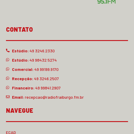
CONTATO
Estúdio:
49 3246.2330
Estúdio:
49 98432.5274
Comercial:
49 99199.9170
Recepção:
49 3246.2507
Financeiro:
49 99841.2907
Email:
recepcao@radiofraiburgo.fm.br
NAVEGUE
ECAD