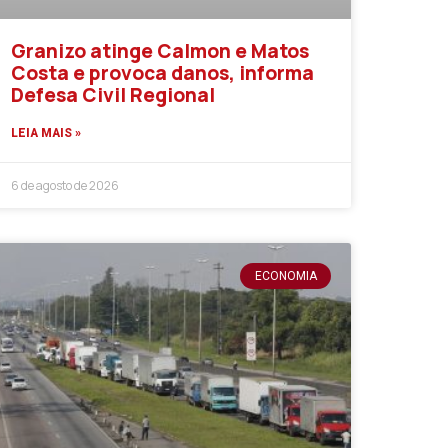
Granizo atinge Calmon e Matos
Costa e provoca danos, informa
Defesa Civil Regional
LEIA MAIS »
6 de agosto de 2026
ECONOMIA