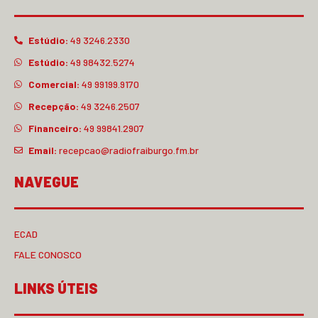
Estúdio:
49 3246.2330
Estúdio:
49 98432.5274
Comercial:
49 99199.9170
Recepção:
49 3246.2507
Financeiro:
49 99841.2907
Email:
recepcao@radiofraiburgo.fm.br
NAVEGUE
ECAD
FALE CONOSCO
LINKS ÚTEIS