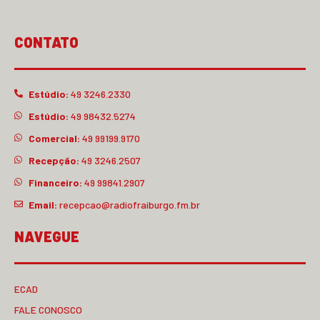
CONTATO
Estúdio:
49 3246.2330
Estúdio:
49 98432.5274
Comercial:
49 99199.9170
Recepção:
49 3246.2507
Financeiro:
49 99841.2907
Email:
recepcao@radiofraiburgo.fm.br
NAVEGUE
ECAD
FALE CONOSCO