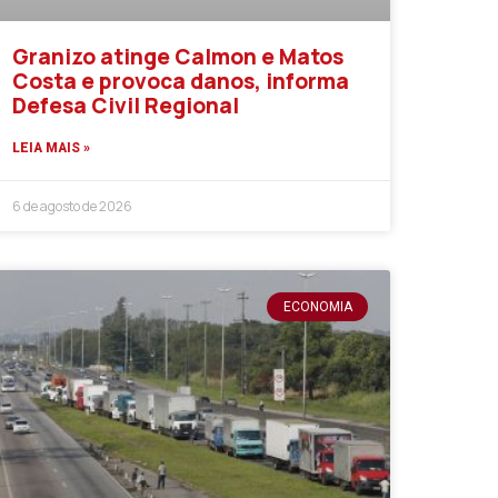
Granizo atinge Calmon e Matos
Costa e provoca danos, informa
Defesa Civil Regional
LEIA MAIS »
6 de agosto de 2026
ECONOMIA