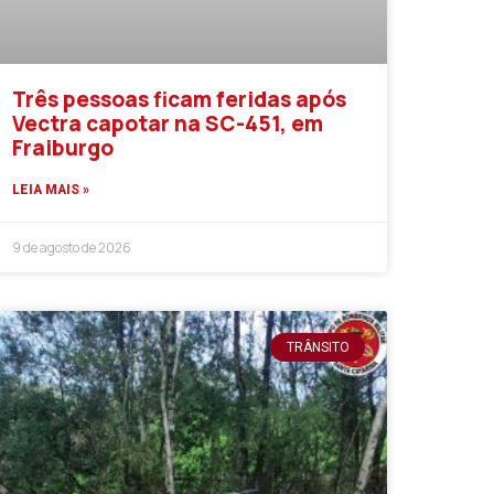
Três pessoas ficam feridas após
Vectra capotar na SC-451, em
Fraiburgo
LEIA MAIS »
9 de agosto de 2026
TRÂNSITO