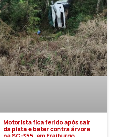
Motorista fica ferido após sair
da pista e bater contra árvore
na SC-355, em Fraiburgo