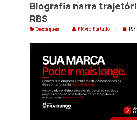
Biografia narra trajetó
RBS
16/
Flávio Furtado
Destaques