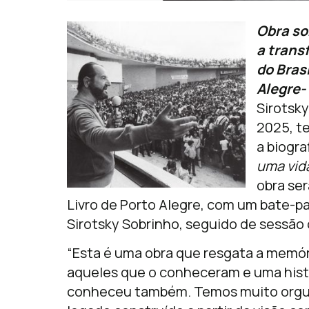
Obra so
a trans
do Brasi
Alegre-
Sirotsk
2025, t
a biogra
uma vid
obra ser
Livro de Porto Alegre, com um bate-pa
Sirotsky Sobrinho, seguido de sessão
“Esta é uma obra que resgata a memór
aqueles que o conheceram e uma histó
conheceu também. Temos muito orgulh