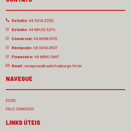
Estúdio:
49 3246.2330
Estúdio:
49 98432.5274
Comercial:
49 99199.9170
Recepção:
49 3246.2507
Financeiro:
49 99841.2907
Email:
recepcao@radiofraiburgo.fm.br
NAVEGUE
ECAD
FALE CONOSCO
LINKS ÚTEIS