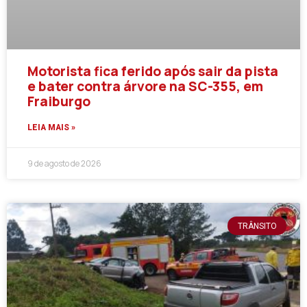
Motorista fica ferido após sair da pista
e bater contra árvore na SC-355, em
Fraiburgo
LEIA MAIS »
9 de agosto de 2026
TRÂNSITO