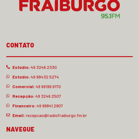
CONTATO
Estúdio:
49 3246.2330
Estúdio:
49 98432.5274
Comercial:
49 99199.9170
Recepção:
49 3246.2507
Financeiro:
49 99841.2907
Email:
recepcao@radiofraiburgo.fm.br
NAVEGUE