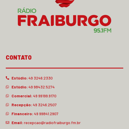
CONTATO
Estúdio:
49 3246.2330
Estúdio:
49 98432.5274
Comercial:
49 99199.9170
Recepção:
49 3246.2507
Financeiro:
49 99841.2907
Email:
recepcao@radiofraiburgo.fm.br