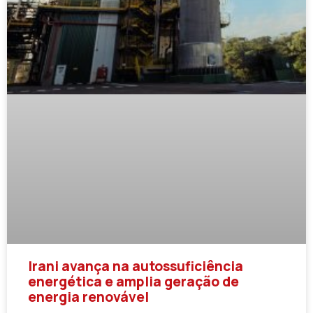
Irani avança na autossuficiência
energética e amplia geração de
energia renovável