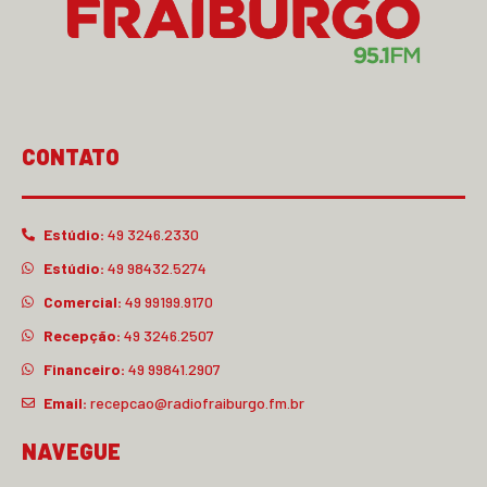
CONTATO
Estúdio:
49 3246.2330
Estúdio:
49 98432.5274
Comercial:
49 99199.9170
Recepção:
49 3246.2507
Financeiro:
49 99841.2907
Email:
recepcao@radiofraiburgo.fm.br
NAVEGUE