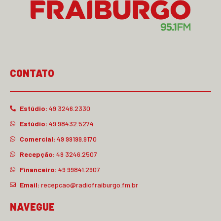
CONTATO
Estúdio:
49 3246.2330
Estúdio:
49 98432.5274
Comercial:
49 99199.9170
Recepção:
49 3246.2507
Financeiro:
49 99841.2907
Email:
recepcao@radiofraiburgo.fm.br
NAVEGUE