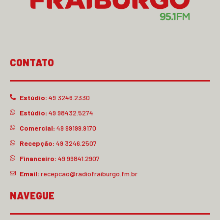
CONTATO
Estúdio:
49 3246.2330
Estúdio:
49 98432.5274
Comercial:
49 99199.9170
Recepção:
49 3246.2507
Financeiro:
49 99841.2907
Email:
recepcao@radiofraiburgo.fm.br
NAVEGUE