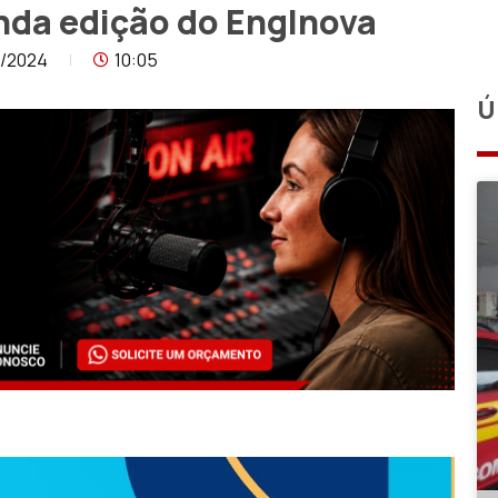
nda edição do EngInova
7/2024
10:05
Ú