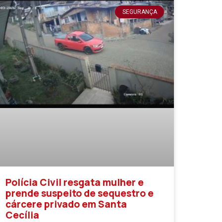
SEGURANÇA
Polícia Civil resgata mulher e
prende suspeito de sequestro e
cárcere privado em Santa
Cecília