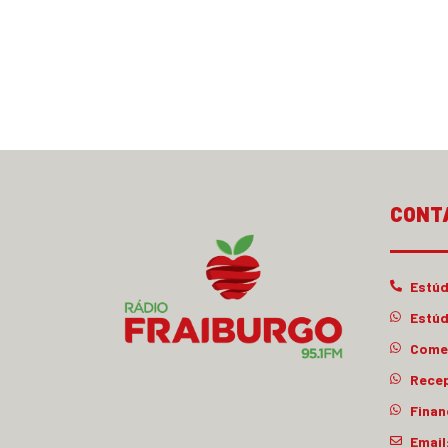
CONT
Estúd
Estúd
Comer
Rece
Finan
Email