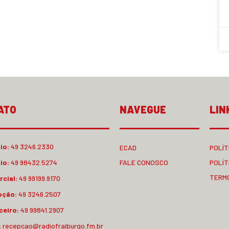
ATO
NAVEGUE
LIN
io:
49 3246.2330
ECAD
POLÍT
io:
49 98432.5274
FALE CONOSCO
POLÍT
TERM
cial:
49 99199.9170
pção:
49 3246.2507
ceiro:
49 99841.2907
:
recepcao@radiofraiburgo.fm.br