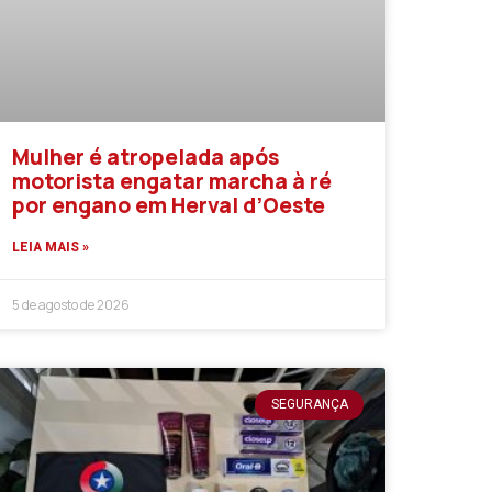
Mulher é atropelada após
motorista engatar marcha à ré
por engano em Herval d’Oeste
LEIA MAIS »
5 de agosto de 2026
SEGURANÇA