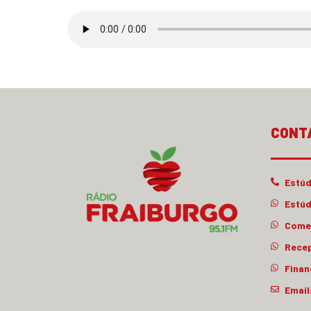
CONT
Estúd
Estúd
Comer
Rece
Finan
Email