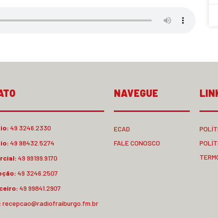
ATO
NAVEGUE
LIN
io:
49 3246.2330
ECAD
POLÍT
io:
49 98432.5274
FALE CONOSCO
POLÍT
TERM
cial:
49 99199.9170
pção:
49 3246.2507
ceiro:
49 99841.2907
:
recepcao@radiofraiburgo.fm.br