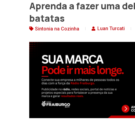
Aprenda a fazer uma de
batatas
Luan Turcati
Sintonia na Cozinha