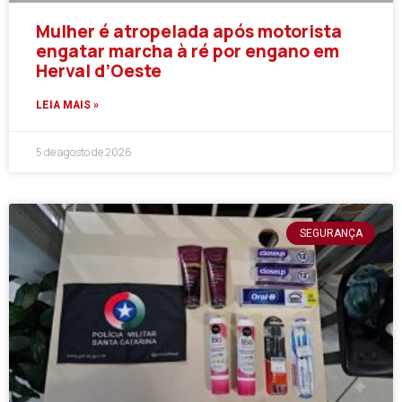
Mulher é atropelada após motorista
engatar marcha à ré por engano em
Herval d’Oeste
LEIA MAIS »
5 de agosto de 2026
SEGURANÇA