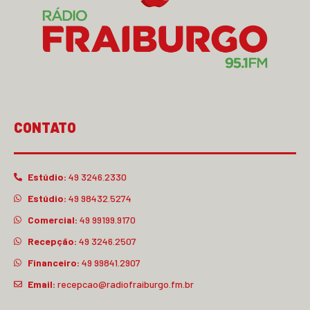
CONTATO
Estúdio:
49 3246.2330
Estúdio:
49 98432.5274
Comercial:
49 99199.9170
Recepção:
49 3246.2507
Financeiro:
49 99841.2907
Email:
recepcao@radiofraiburgo.fm.br