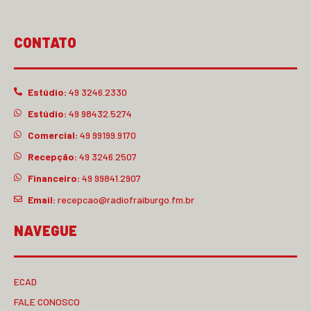
CONTATO
Estúdio:
49 3246.2330
Estúdio:
49 98432.5274
Comercial:
49 99199.9170
Recepção:
49 3246.2507
Financeiro:
49 99841.2907
Email:
recepcao@radiofraiburgo.fm.br
NAVEGUE
ECAD
FALE CONOSCO