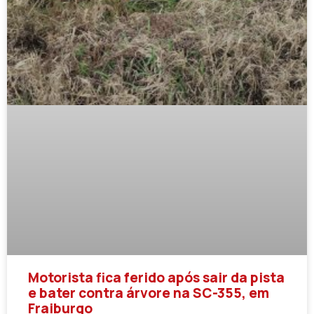
Motorista fica ferido após sair da pista
e bater contra árvore na SC-355, em
Fraiburgo