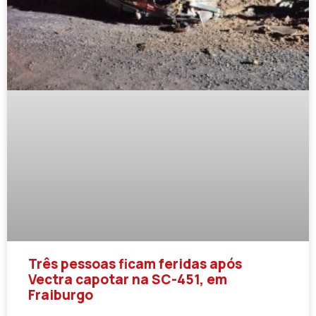
Três pessoas ficam feridas após
Vectra capotar na SC-451, em
Fraiburgo