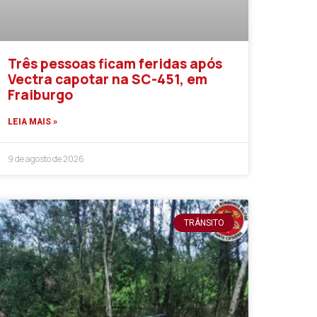
Três pessoas ficam feridas após
Vectra capotar na SC-451, em
Fraiburgo
LEIA MAIS »
9 de agosto de 2026
TRÂNSITO