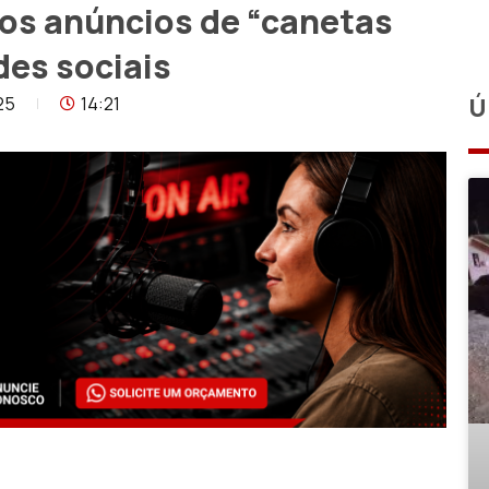
sos anúncios de “canetas
es sociais
25
14:21
Ú