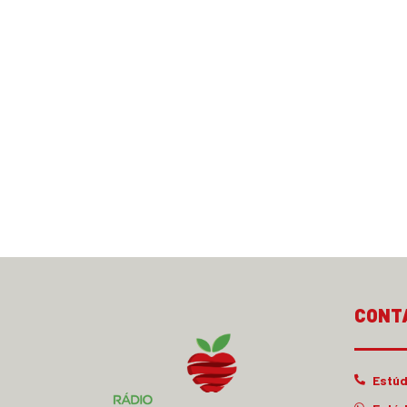
CONT
Estúd