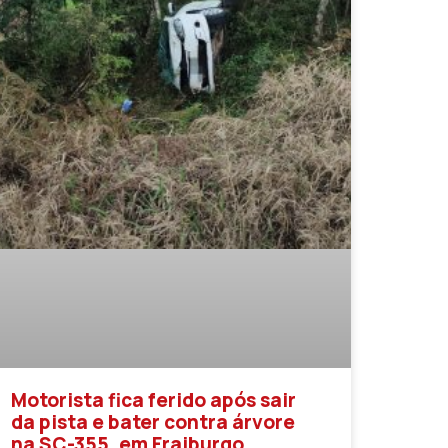
Motorista fica ferido após sair
da pista e bater contra árvore
na SC-355, em Fraiburgo