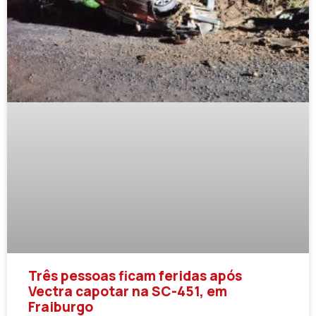
Três pessoas ficam feridas após
Vectra capotar na SC-451, em
Fraiburgo