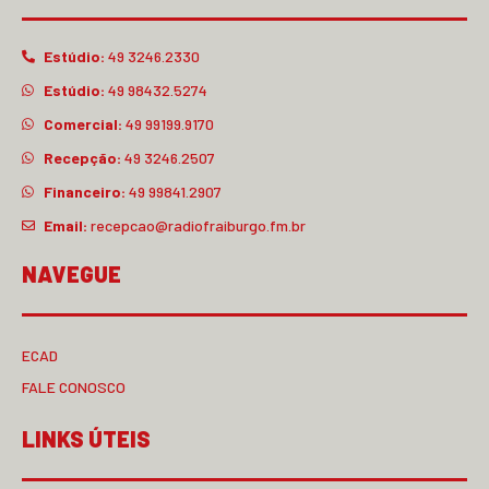
Estúdio:
49 3246.2330
Estúdio:
49 98432.5274
Comercial:
49 99199.9170
Recepção:
49 3246.2507
Financeiro:
49 99841.2907
Email:
recepcao@radiofraiburgo.fm.br
NAVEGUE
ECAD
FALE CONOSCO
LINKS ÚTEIS