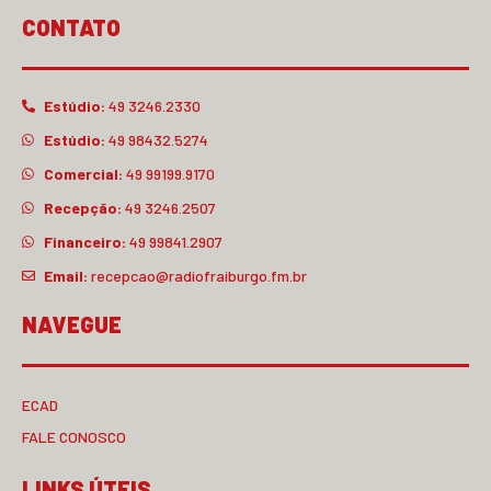
CONTATO
Estúdio:
49 3246.2330
Estúdio:
49 98432.5274
Comercial:
49 99199.9170
Recepção:
49 3246.2507
Financeiro:
49 99841.2907
Email:
recepcao@radiofraiburgo.fm.br
NAVEGUE
ECAD
FALE CONOSCO
LINKS ÚTEIS