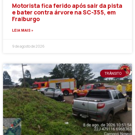
Motorista fica ferido após sair da pista
e bater contra árvore na SC-355, em
Fraiburgo
LEIA MAIS »
9 de agosto de 2026
TRÂNSITO