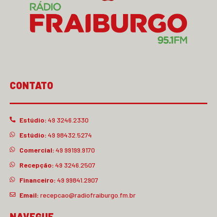
CONTATO
Estúdio:
49 3246.2330
Estúdio:
49 98432.5274
Comercial:
49 99199.9170
Recepção:
49 3246.2507
Financeiro:
49 99841.2907
Email:
recepcao@radiofraiburgo.fm.br
NAVEGUE