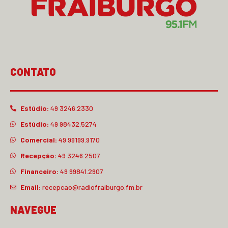
CONTATO
Estúdio:
49 3246.2330
Estúdio:
49 98432.5274
Comercial:
49 99199.9170
Recepção:
49 3246.2507
Financeiro:
49 99841.2907
Email:
recepcao@radiofraiburgo.fm.br
NAVEGUE