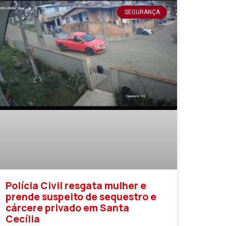
SEGURANÇA
Polícia Civil resgata mulher e
prende suspeito de sequestro e
cárcere privado em Santa
Cecília