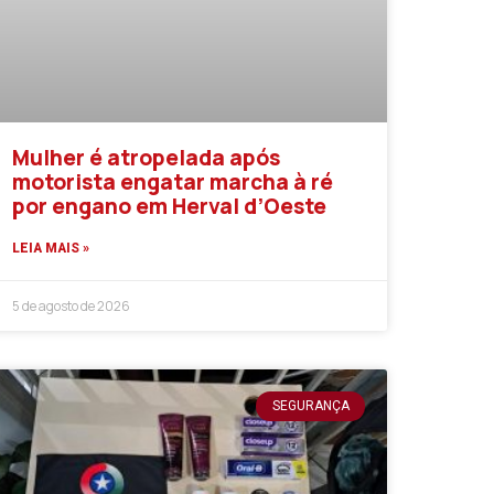
Mulher é atropelada após
motorista engatar marcha à ré
por engano em Herval d’Oeste
LEIA MAIS »
5 de agosto de 2026
SEGURANÇA