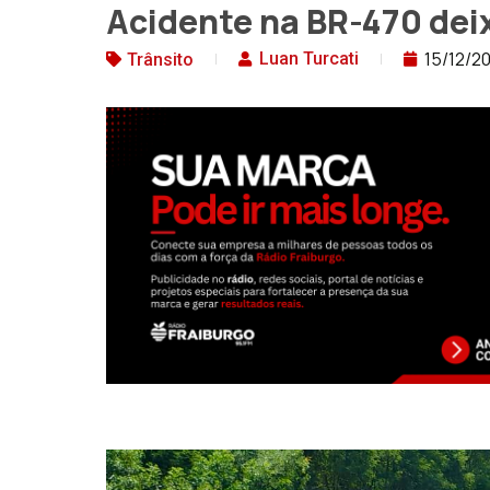
Acidente na BR-470 deix
15/12/2
Luan Turcati
Trânsito