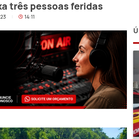
a três pessoas feridas
023
14:11
Ú