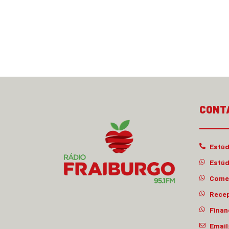
CONT
Estúd
Estúd
Comer
Rece
Finan
Email