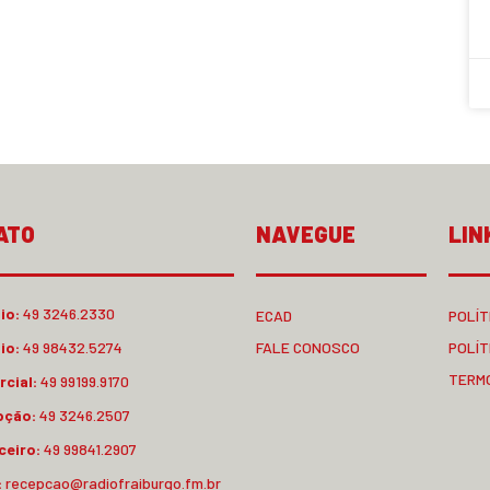
ATO
NAVEGUE
LIN
io:
49 3246.2330
ECAD
POLÍT
io:
49 98432.5274
FALE CONOSCO
POLÍT
TERM
cial:
49 99199.9170
pção:
49 3246.2507
ceiro:
49 99841.2907
:
recepcao@radiofraiburgo.fm.br