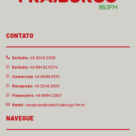
CONTATO
Estúdio:
49 3246.2330
Estúdio:
49 98432.5274
Comercial:
49 99199.9170
Recepção:
49 3246.2507
Financeiro:
49 99841.2907
Email:
recepcao@radiofraiburgo.fm.br
NAVEGUE