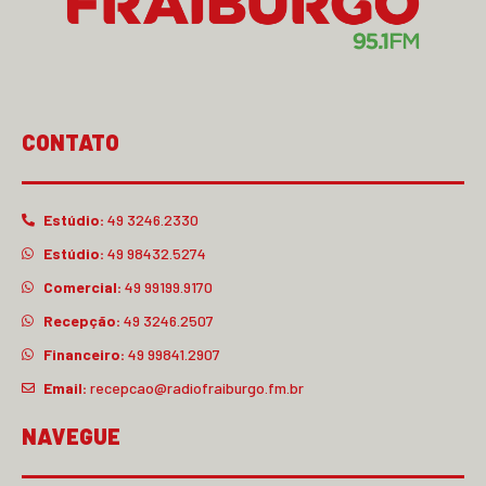
CONTATO
Estúdio:
49 3246.2330
Estúdio:
49 98432.5274
Comercial:
49 99199.9170
Recepção:
49 3246.2507
Financeiro:
49 99841.2907
Email:
recepcao@radiofraiburgo.fm.br
NAVEGUE