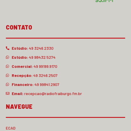
CONTATO
Estúdio:
49 3246.2330
Estúdio:
49 98432.5274
Comercial:
49 99199.9170
Recepção:
49 3246.2507
Financeiro:
49 99841.2907
Email:
recepcao@radiofraiburgo.fm.br
NAVEGUE
ECAD