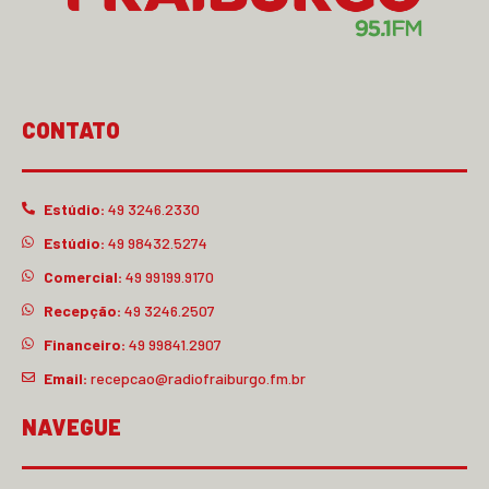
CONTATO
Estúdio:
49 3246.2330
Estúdio:
49 98432.5274
Comercial:
49 99199.9170
Recepção:
49 3246.2507
Financeiro:
49 99841.2907
Email:
recepcao@radiofraiburgo.fm.br
NAVEGUE