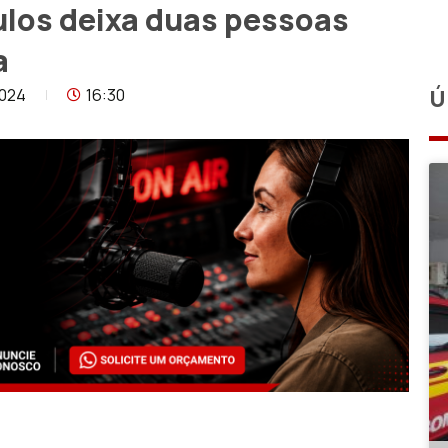
ulos deixa duas pessoas
a
2024
16:30
Ú