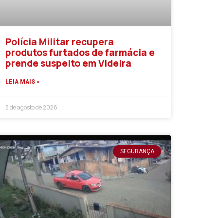
Polícia Militar recupera
produtos furtados de farmácia e
prende suspeito em Videira
LEIA MAIS »
5 de agosto de 2026
SEGURANÇA