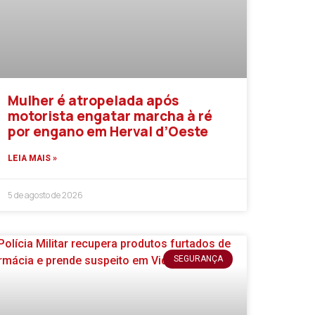
Mulher é atropelada após
motorista engatar marcha à ré
por engano em Herval d’Oeste
LEIA MAIS »
5 de agosto de 2026
SEGURANÇA