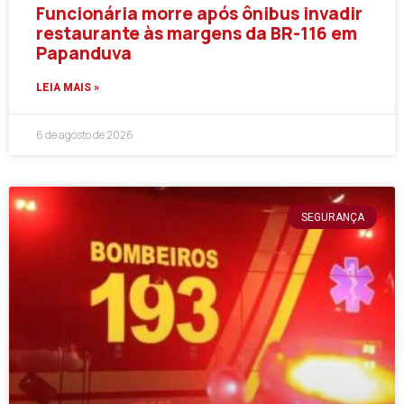
Funcionária morre após ônibus invadir
restaurante às margens da BR-116 em
Papanduva
LEIA MAIS »
6 de agosto de 2026
SEGURANÇA