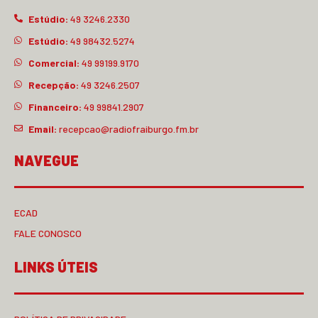
Estúdio:
49 3246.2330
Estúdio:
49 98432.5274
Comercial:
49 99199.9170
Recepção:
49 3246.2507
Financeiro:
49 99841.2907
Email:
recepcao@radiofraiburgo.fm.br
NAVEGUE
ECAD
FALE CONOSCO
LINKS ÚTEIS