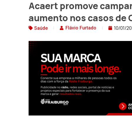
Acaert promove campan
aumento nos casos de C
10/01/2
Flávio Furtado
Saúde