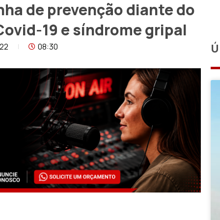
ha de prevenção diante do
ovid-19 e síndrome gripal
022
08:30
Ú