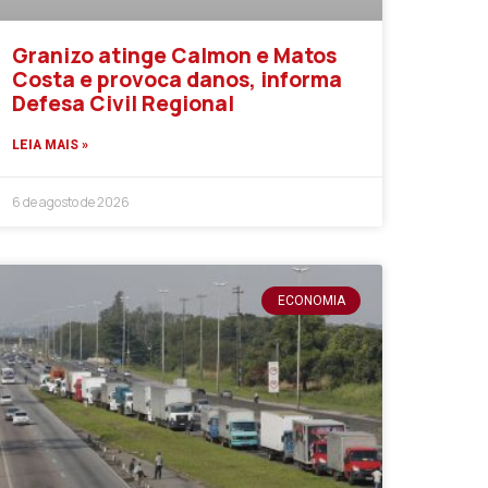
Granizo atinge Calmon e Matos
Costa e provoca danos, informa
Defesa Civil Regional
LEIA MAIS »
6 de agosto de 2026
ECONOMIA