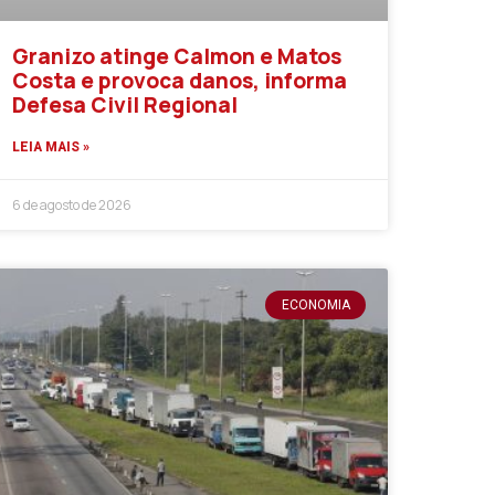
Granizo atinge Calmon e Matos
Costa e provoca danos, informa
Defesa Civil Regional
LEIA MAIS »
6 de agosto de 2026
ECONOMIA