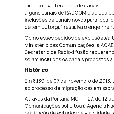
exclusões/alterações de canais que h
alguns canais de RADCOM e de pedido
inclusões de canais novos para locali
detém outorga”, ressalva o engenheiro
Como esses pedidos de exclusões/al
Ministério das Comunicações, a ACA
Secretário de Radiodifusão requerend
sejam incluídos os canais propostos à
Histórico
Em 8.139, de 07 de novembro de 2013, a
ao processo de migração das emissora
Através da Portaria MC nº 127, de 12 d
Comunicações solicitou à Agência Na
realização de estudos de viabilidade 