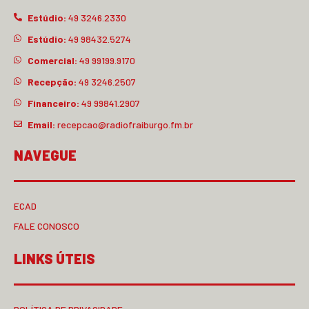
Estúdio:
49 3246.2330
Estúdio:
49 98432.5274
Comercial:
49 99199.9170
Recepção:
49 3246.2507
Financeiro:
49 99841.2907
Email:
recepcao@radiofraiburgo.fm.br
NAVEGUE
ECAD
FALE CONOSCO
LINKS ÚTEIS