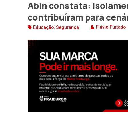
Abin constata: Isolame
contribuíram para cenár
,
Flávio Furtado
Educação
Segurança