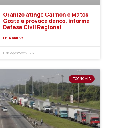
Granizo atinge Calmon e Matos
Costa e provoca danos, informa
Defesa Civil Regional
LEIA MAIS »
6 de agosto de 2026
ECONOMIA