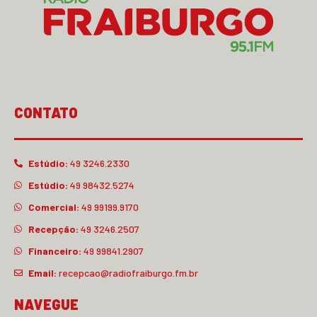
CONTATO
Estúdio:
49 3246.2330
Estúdio:
49 98432.5274
Comercial:
49 99199.9170
Recepção:
49 3246.2507
Financeiro:
49 99841.2907
Email:
recepcao@radiofraiburgo.fm.br
NAVEGUE