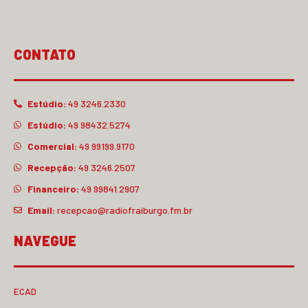
CONTATO
Estúdio:
49 3246.2330
Estúdio:
49 98432.5274
Comercial:
49 99199.9170
Recepção:
49 3246.2507
Financeiro:
49 99841.2907
Email:
recepcao@radiofraiburgo.fm.br
NAVEGUE
ECAD