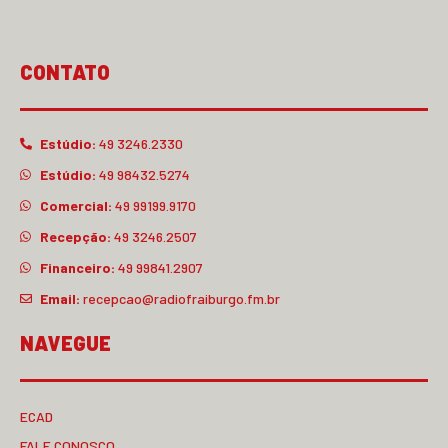
CONTATO
Estúdio:
49 3246.2330
Estúdio:
49 98432.5274
Comercial:
49 99199.9170
Recepção:
49 3246.2507
Financeiro:
49 99841.2907
Email:
recepcao@radiofraiburgo.fm.br
NAVEGUE
ECAD
FALE CONOSCO