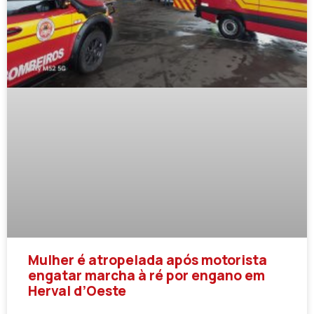
Mulher é atropelada após motorista
engatar marcha à ré por engano em
Herval d’Oeste