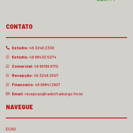
CONTATO
Estúdio:
49 3246.2330
Estúdio:
49 98432.5274
Comercial:
49 99199.9170
Recepção:
49 3246.2507
Financeiro:
49 99841.2907
Email:
recepcao@radiofraiburgo.fm.br
NAVEGUE
ECAD