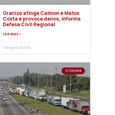
Granizo atinge Calmon e Matos
Costa e provoca danos, informa
Defesa Civil Regional
LEIA MAIS »
6 de agosto de 2026
ECONOMIA