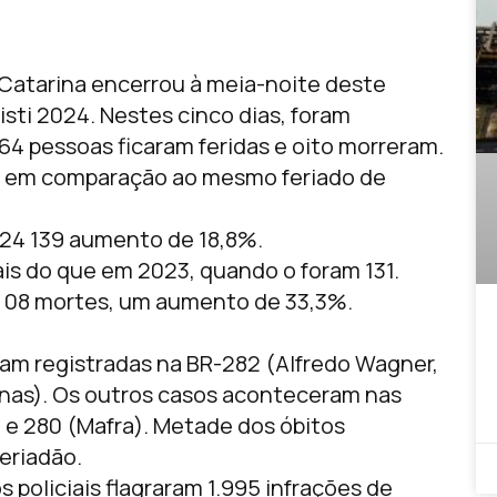
 Catarina encerrou à meia-noite deste
sti 2024. Nestes cinco dias, foram
164 pessoas ficaram feridas e oito morreram.
 em comparação ao mesmo feriado de
024 139 aumento de 18,8%.
ais do que em 2023, quando o foram 131.
, 08 mortes, um aumento de 33,3%.
oram registradas na BR-282 (Alfredo Wagner,
rnas). Os outros casos aconteceram nas
) e 280 (Mafra). Metade dos óbitos
eriadão.
os policiais flagraram 1.995 infrações de