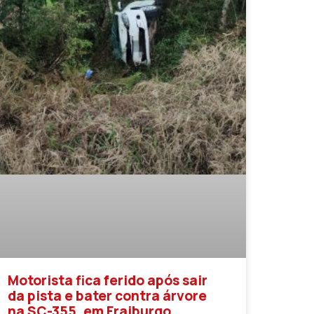
Motorista fica ferido após sair
da pista e bater contra árvore
na SC-355, em Fraiburgo