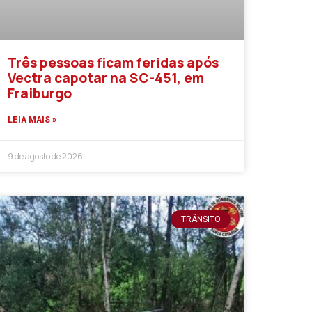
Três pessoas ficam feridas após
Vectra capotar na SC-451, em
Fraiburgo
LEIA MAIS »
9 de agosto de 2026
TRÂNSITO