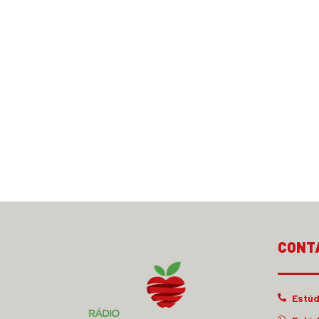
CONT
Estúd